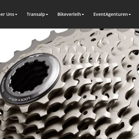
er Uns
Transalp
Bikeverleih
EventAgenturen