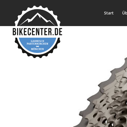
Start
Üb