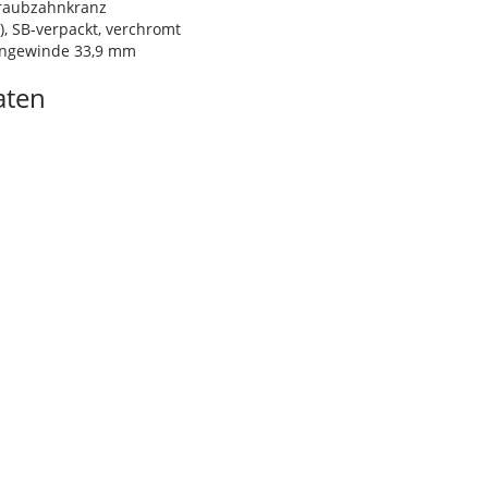
raubzahnkranz
f), SB-verpackt, verchromt
engewinde 33,9 mm
aten