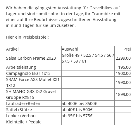
Wir haben die gängigsten Ausstattung für Gravelbikes auf
Lager und sind somit sofort in der Lage, ihr Traumbike mit
einer auf Ihre Bedürfnisse zugeschnittenen Ausstattung
in nur 3 Tagen für sie um zusetzen.
Hier ein Preisbeispiel:
Artikel
Auswahl
Pre
Größe 49 / 52,5 / 54,5 / 56 /
Salsa Carbon Frame 2023
2299,00
57,5 / 59 / 61
Arbeitsleistung
195,00
Campagnolo Ekar 1x13
1900,00
SRAM Force AXS Mullet XX1
1990,00
1x12
SHIMANO GRX Di2 Gravel
1899,00
Gruppe RX815
Laufräder+Reifen
ab 400€ bis 3500€
Sattel+Stütze
ab 40€ bis 500€
Lenker+Vorbau
ab 95€ bis 575€
Kleinteile / Pedale