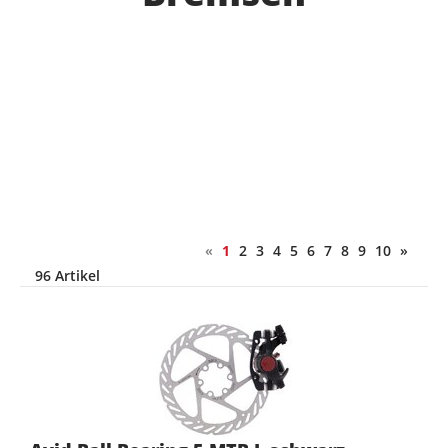
«
1
2
3
4
5
6
7
8
9
10
»
96 Artikel