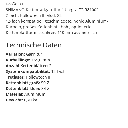
Größe: XL
SHIMANO Kettenradgarnitur "Ultegra FC-R8100"
2-fach, Hollowtech II, Mod. 22
12-fach kompatibel, geschmiedete, hohle Aluminium-
Kurbeln, großes Kettenblatt, hohl, optimierte
Kettenblattform, Lochkreis 110 mm asymetrisch
Technische Daten
Variation:
Garnitur
Kurbellänge:
165,0 mm
Anzahl Kettenblätter:
2
Systemkompatibilität:
12-fach
Tretlager:
Hollowtech II
Kettenblatt groß:
50 Z.
Kettenblatt klein:
34 Z.
Material:
Aluminium
Gewicht:
0,70 kg