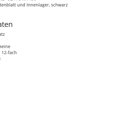
ttenblatt und Innenlager, schwarz
aten
atz
m
keine
:
12-fach
I