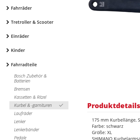
Fahrräder
Tretroller & Scooter
Einräder
Kinder
Fahrradteile
Bosch Zubehör &
Batterien
Bremsen
Kassetten & Ritzel
Produktdetail
Kurbel & -garnituren
Laufräder
175 mm Kurbellänge, S
Lenker
Farbe: schwarz
Lenkerbänder
Größe: XL
Pedale
SHIMANO Kurbelarmsa