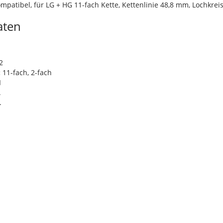
ompatibel, für LG + HG 11-fach Kette, Kettenlinie 48,8 mm, Lochkr
aten
m
2
:
11-fach, 2-fach
I
.
.