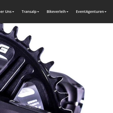
er Uns
Transalp
Bikeverleih
EventAgenturen