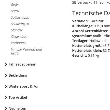
SB-verpackt, 11-fach k
Reifen
Sättel
Technische D
Sattelstützen
Variation:
Garnitur
Schaltungen
Kurbellänge:
175,0 m
Ständer
Anzahl Kettenblätter:
Systemkompatibilität
Steuersätze
Tretlager:
Hollowtech I
Vorbauten
Kettenblatt groß:
46 Z
Vintage Rennrad und
Kettenblatt klein:
32 Z
Retro
Gewicht:
0,81 kg
Fahrradzubehör
Bekleidung
Wintersport & Fun
Top Artikel
Neuheiten