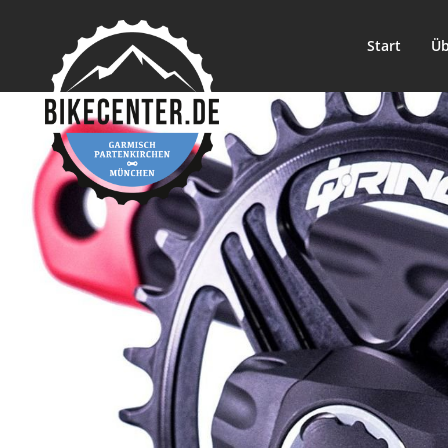
Start
Üb