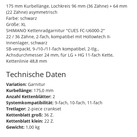
175 mm Kurbellänge, Lochkreis 96 mm (36 Zähne) + 64 mm
(22 Zähne) asymmetrisch
Farbe: schwarz
Größe: XL
SHIMANO Kettenradgarnitur "CUES FC-U6000-2"
22 / 36 Zähne, 2-fach, kompatibel mit Hollowtech II-
Innenlager, schwarz
SB-verpackt, 9-/10-/11-fach kompatibel, 2-tlg.,
Achsdurchmesser 24 mm, für LG + HG 11-fach Kette,
Kettenlinie 48,8 mm
Technische Daten
Variation:
Garnitur
Kurbellänge:
175,0 mm
Anzahl Kettenblätter:
2
Systemkompatibilität:
9-fach, 10-fach, 11-fach
Tretlager:
2-piece crankset
Kettenblatt groß:
36 Z.
Kettenblatt klein:
22 Z.
Gewicht:
1,00 kg