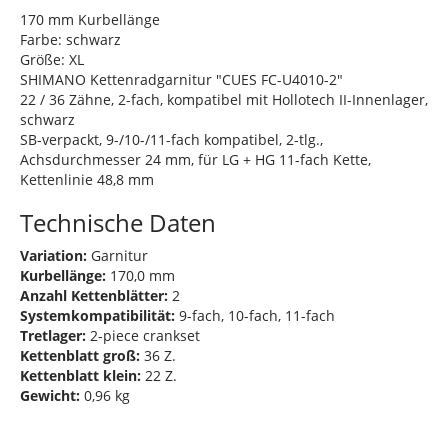
170 mm Kurbellänge
Farbe: schwarz
Größe: XL
SHIMANO Kettenradgarnitur "CUES FC-U4010-2"
22 / 36 Zähne, 2-fach, kompatibel mit Hollotech II-Innenlager,
schwarz
SB-verpackt, 9-/10-/11-fach kompatibel, 2-tlg.,
Achsdurchmesser 24 mm, für LG + HG 11-fach Kette,
Kettenlinie 48,8 mm
Technische Daten
Variation:
Garnitur
Kurbellänge:
170,0 mm
Anzahl Kettenblätter:
2
Systemkompatibilität:
9-fach, 10-fach, 11-fach
Tretlager:
2-piece crankset
Kettenblatt groß:
36 Z.
Kettenblatt klein:
22 Z.
Gewicht:
0,96 kg