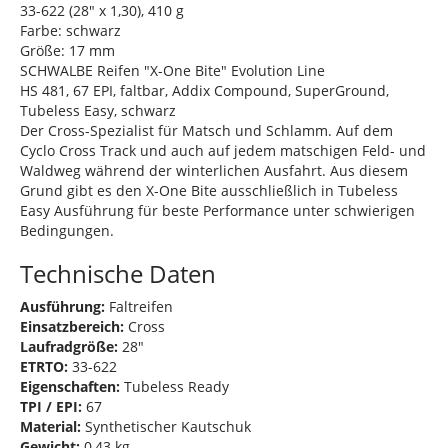
33-622 (28" x 1,30), 410 g
Farbe: schwarz
Größe: 17 mm
SCHWALBE Reifen "X-One Bite" Evolution Line
HS 481, 67 EPI, faltbar, Addix Compound, SuperGround,
Tubeless Easy, schwarz
Der Cross-Spezialist für Matsch und Schlamm. Auf dem
Cyclo Cross Track und auch auf jedem matschigen Feld- und
Waldweg während der winterlichen Ausfahrt. Aus diesem
Grund gibt es den X-One Bite ausschließlich in Tubeless
Easy Ausführung für beste Performance unter schwierigen
Bedingungen.
Technische Daten
Ausführung:
Faltreifen
Einsatzbereich:
Cross
Laufradgröße:
28"
ETRTO:
33-622
Eigenschaften:
Tubeless Ready
TPI / EPI:
67
Material:
Synthetischer Kautschuk
Gewicht:
0,43 kg