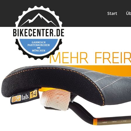
Start
Üb