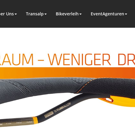
er Uns
Transalp
Bikeverleih
EventAgenturen