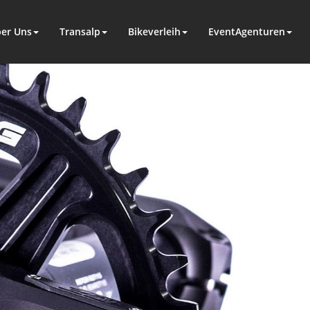
er Uns
Transalp
Bikeverleih
EventAgenturen