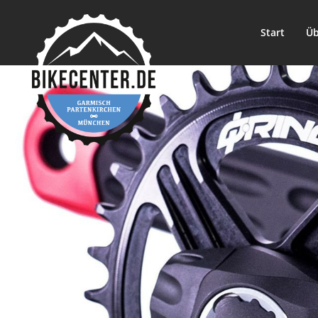
Start
Üb