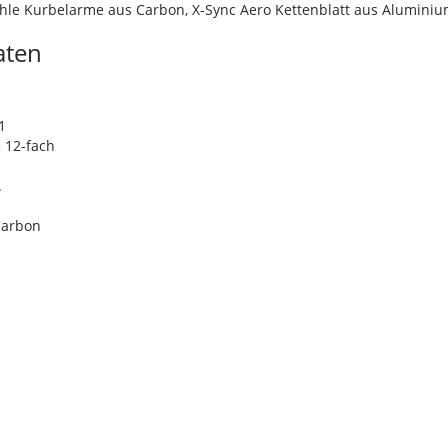
ohle Kurbelarme aus Carbon, X-Sync Aero Kettenblatt aus Aluminiu
aten
m
1
:
12-fach
.
Carbon