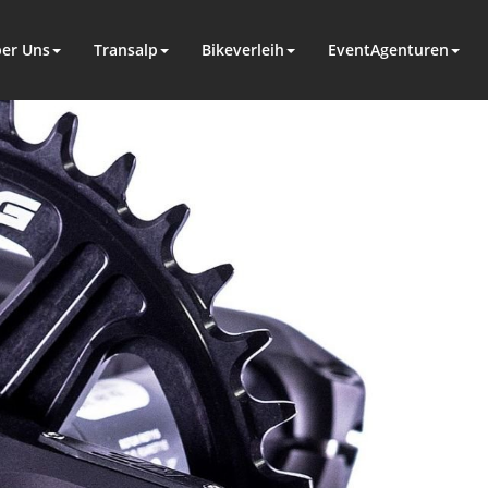
er Uns
Transalp
Bikeverleih
EventAgenturen