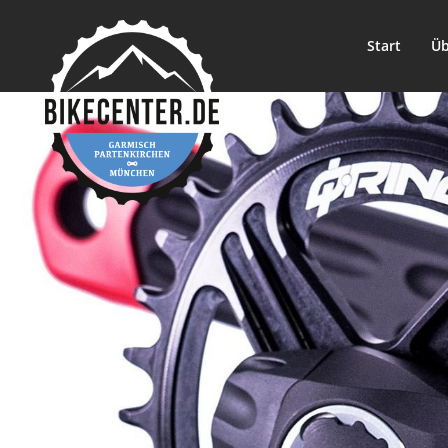
Start
Üb