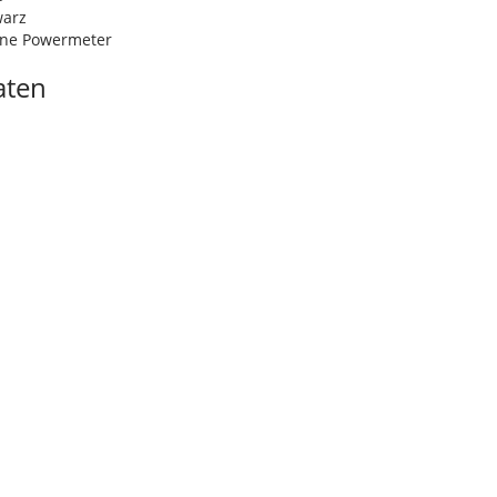
warz
hne Powermeter
aten