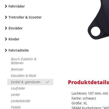
Fahrräder
Tretroller & Scooter
Einräder
Kinder
Fahrradteile
Bosch Zubehör &
Batterien
Bremsen
Kassetten & Ritzel
Produktdetail
Kurbel & -garnituren
Laufräder
Lochkreis 107 mm, mit
Lenker
Farbe: schwarz
Lenkerbänder
Größe: XL
Pedale
SRAM Kurbelstern "AX