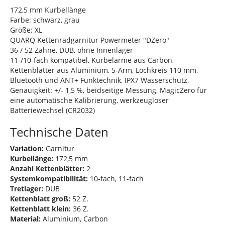
172,5 mm Kurbellänge
Farbe: schwarz, grau
Größe: XL
QUARQ Kettenradgarnitur Powermeter "DZero"
36 / 52 Zähne, DUB, ohne Innenlager
11-/10-fach kompatibel, Kurbelarme aus Carbon,
Kettenblätter aus Aluminium, 5-Arm, Lochkreis 110 mm,
Bluetooth und ANT+ Funktechnik, IPX7 Wasserschutz,
Genauigkeit: +/- 1,5 %, beidseitige Messung, MagicZero für
eine automatische Kalibrierung, werkzeugloser
Batteriewechsel (CR2032)
Technische Daten
Variation:
Garnitur
Kurbellänge:
172,5 mm
Anzahl Kettenblätter:
2
Systemkompatibilität:
10-fach, 11-fach
Tretlager:
DUB
Kettenblatt groß:
52 Z.
Kettenblatt klein:
36 Z.
Material:
Aluminium, Carbon