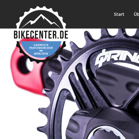
Start
Üb