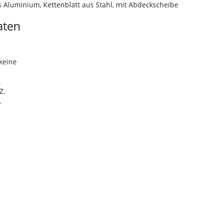
us Aluminium, Kettenblatt aus Stahl, mit Abdeckscheibe
aten
m
keine
.
Z.
.