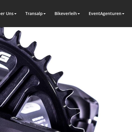
er Uns
Transalp
Bikeverleih
EventAgenturen