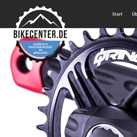
Start
Üb