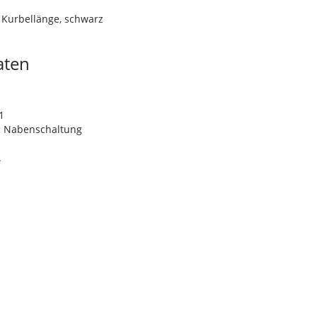
 Kurbellänge, schwarz
aten
m
1
:
Nabenschaltung
.