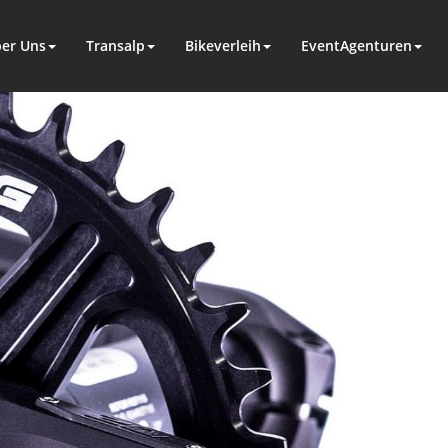
er Uns
Transalp
Bikeverleih
EventAgenturen