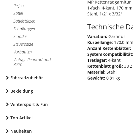
MP Kettenradgarnitur
Reifen
1-fach, 4-kant, 170 mm
Sättel
Stahl, 1/2" x 3/32"
Sattelstützen
Technische D
Schaltungen
Ständer
Variation:
Garnitur
Kurbellänge:
170,0 m
Steuersätze
Anzahl Kettenblätter:
Vorbauten
Systemkompatibilität
Vintage Rennrad und
Tretlager:
4-kant
Retro
Kettenblatt groß:
38 Z
Material:
Stahl
Fahrradzubehör
Gewicht:
0,81 kg
Bekleidung
Wintersport & Fun
Top Artikel
Neuheiten