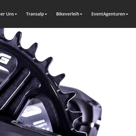
er Uns
Transalp
Bikeverleih
EventAgenturen