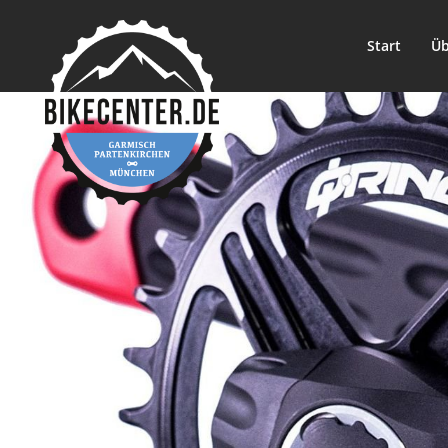
Start
Üb