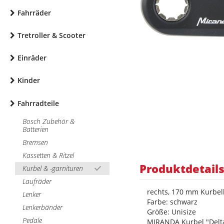
Fahrräder
Tretroller & Scooter
Einräder
Kinder
Fahrradteile
Bosch Zubehör &
Batterien
Bremsen
Kassetten & Ritzel
Produktdetail
Kurbel & -garnituren
Laufräder
rechts, 170 mm Kurbel
Lenker
Farbe: schwarz
Lenkerbänder
Größe: Unisize
Pedale
MIRANDA Kurbel "Delt