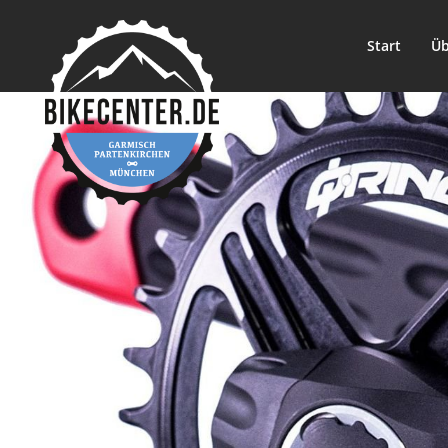
Start
Üb