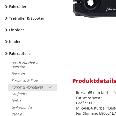
Fahrräder
Tretroller & Scooter
Einräder
Kinder
Fahrradteile
Bosch Zubehör &
Batterien
Bremsen
Produktdetail
Kassetten & Ritzel
Kurbel & -garnituren
links, 165 mm Kurbell
Laufräder
Farbe: schwarz
Lenker
Größe: XL
Lenkerbänder
MIRANDA Kurbel "Delta
Für Shimano E8000/ E7
Pedale