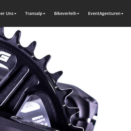
er Uns
Transalp
Bikeverleih
EventAgenturen