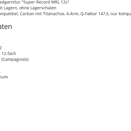
garnitur "Super Record WRL 12s"
mit Lagern, ohne Lagerschalen
ompatibel, Carbon mit Titanachse, 4-Arm, Q-Faktor 147,5, nur komp
aten
m
2
:
12-fach
e (Campagnolo)
.
.
nium