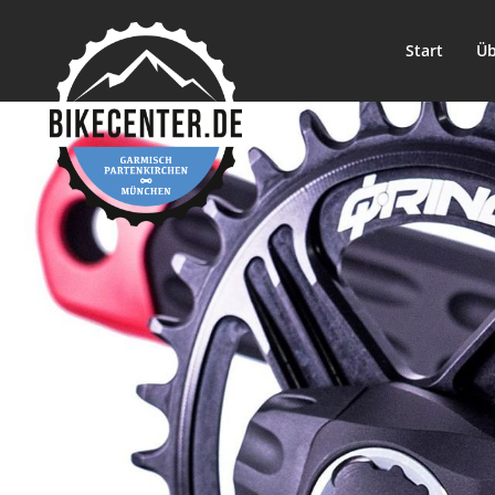
Start
Üb