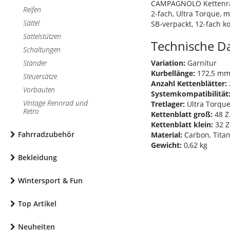
CAMPAGNOLO Kettenrad
Reifen
2-fach, Ultra Torque, 
Sättel
SB-verpackt, 12-fach k
Sattelstützen
Technische D
Schaltungen
Ständer
Variation:
Garnitur
Kurbellänge:
172,5 m
Steuersätze
Anzahl Kettenblätter:
Vorbauten
Systemkompatibilität
Vintage Rennrad und
Tretlager:
Ultra Torqu
Retro
Kettenblatt groß:
48 Z
Kettenblatt klein:
32 Z
Fahrradzubehör
Material:
Carbon, Tita
Gewicht:
0,62 kg
Bekleidung
Wintersport & Fun
Top Artikel
Neuheiten