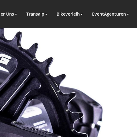
er Uns
Transalp
Bikeverleih
EventAgenturen