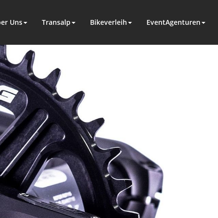
er Uns
Transalp
Bikeverleih
EventAgenturen