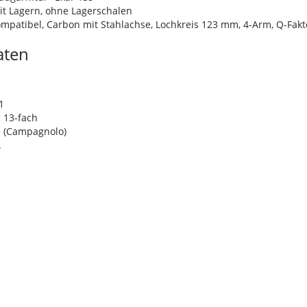
mit Lagern, ohne Lagerschalen
ompatibel, Carbon mit Stahlachse, Lochkreis 123 mm, 4-Arm, Q-Fak
aten
m
1
:
13-fach
e (Campagnolo)
.
n