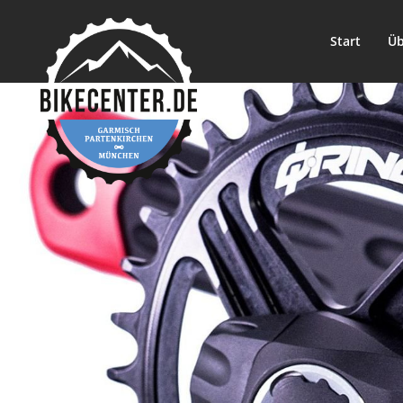
Start
Üb