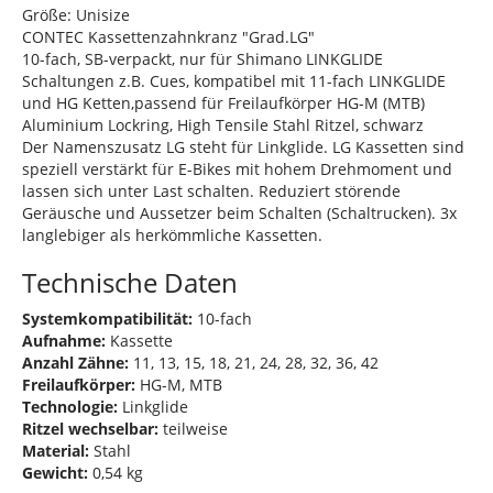
Größe: Unisize
CONTEC Kassettenzahnkranz "Grad.LG"
10-fach, SB-verpackt, nur für Shimano LINKGLIDE
Schaltungen z.B. Cues, kompatibel mit 11-fach LINKGLIDE
und HG Ketten,passend für Freilaufkörper HG-M (MTB)
Aluminium Lockring, High Tensile Stahl Ritzel, schwarz
Der Namenszusatz LG steht für Linkglide. LG Kassetten sind
speziell verstärkt für E-Bikes mit hohem Drehmoment und
lassen sich unter Last schalten. Reduziert störende
Geräusche und Aussetzer beim Schalten (Schaltrucken). 3x
langlebiger als herkömmliche Kassetten.
Technische Daten
Systemkompatibilität:
10-fach
Aufnahme:
Kassette
Anzahl Zähne:
11, 13, 15, 18, 21, 24, 28, 32, 36, 42
Freilaufkörper:
HG-M, MTB
Technologie:
Linkglide
Ritzel wechselbar:
teilweise
Material:
Stahl
Gewicht:
0,54 kg