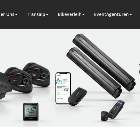
er Uns
Transalp
Bikeverleih
EventAgenturen