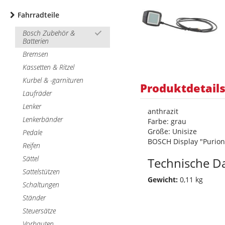
Fahrradteile
Bosch Zubehör &
Batterien
Bremsen
Kassetten & Ritzel
Kurbel & -garnituren
Produktdetail
Laufräder
Lenker
anthrazit
Lenkerbänder
Farbe: grau
Größe: Unisize
Pedale
BOSCH Display "Purion
Reifen
Sättel
Technische D
Sattelstützen
Gewicht:
0,11 kg
Schaltungen
Ständer
Steuersätze
Vorbauten