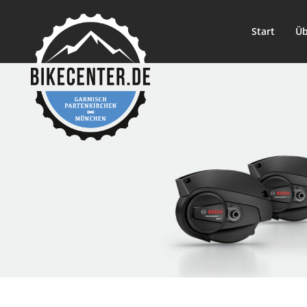
Start
Üb