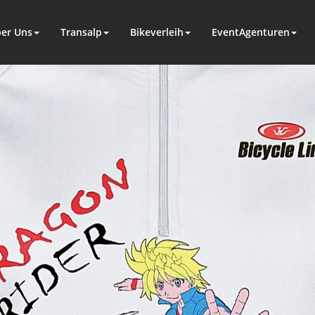
er Uns
Transalp
Bikeverleih
EventAgenturen