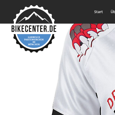
Start
Üb