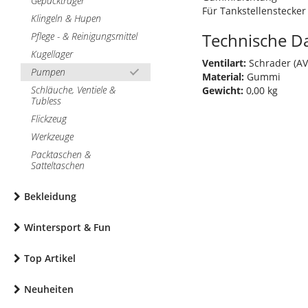
Gepäckträger
Für Tankstellenstecker
Klingeln & Hupen
Technische D
Pflege - & Reinigungsmittel
Kugellager
Ventilart:
Schrader (AV
Pumpen
Material:
Gummi
Schläuche, Ventiele &
Gewicht:
0,00 kg
Tubless
Flickzeug
Werkzeuge
Packtaschen &
Satteltaschen
Bekleidung
Wintersport & Fun
Top Artikel
Neuheiten