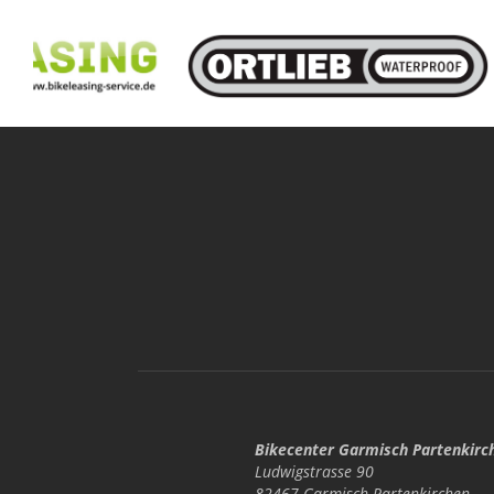
Bikecenter Garmisch Partenkirc
Ludwigstrasse 90
82467 Garmisch-Partenkirchen