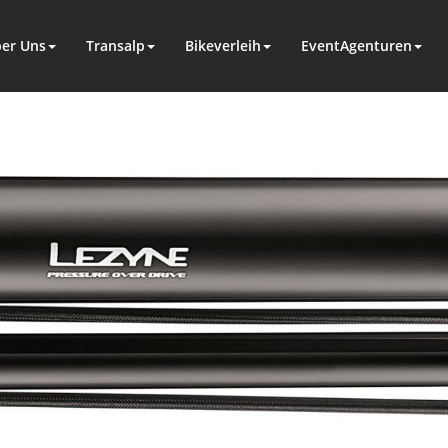
er Uns
Transalp
Bikeverleih
EventAgenturen