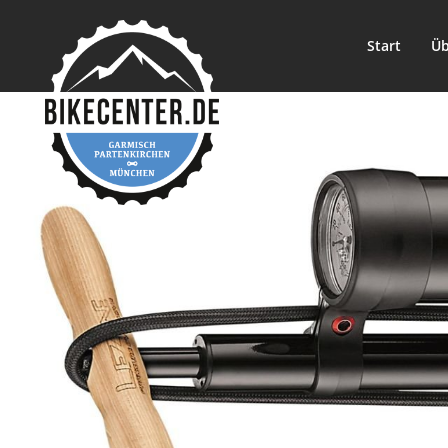
Start
Üb