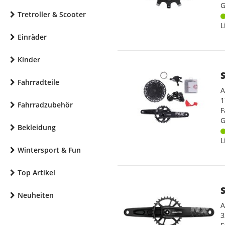
G
Tretroller & Scooter
L
Einräder
Kinder
Fahrradteile
A
1
Fahrradzubehör
F
G
Bekleidung
L
Wintersport & Fun
Top Artikel
Neuheiten
A
3