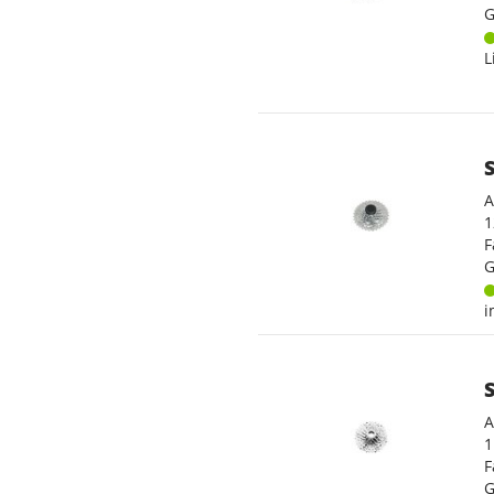
G
L
A
1
F
G
i
A
1
F
G