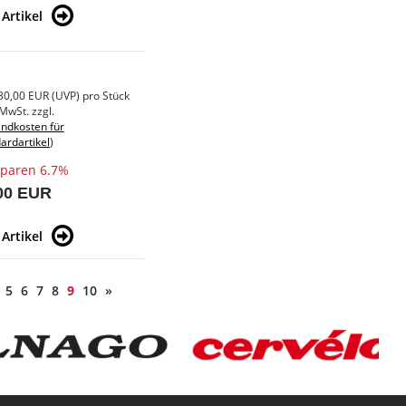
Artikel
30,00 EUR
(
UVP
) pro Stück
 MwSt. zzgl.
ndkosten für
ardartikel
)
sparen 6.7%
00 EUR
Artikel
5
6
7
8
9
10
»