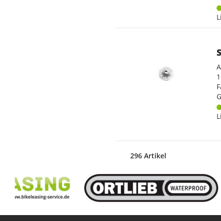
L
A
1
F
G
L
296 Artikel