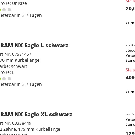
Sie 
röße: Unisize
20,
ieferbar in 3-7 Tagen
zum 
SRAM NX Eagle L schwarz
statt
Stück 
rt.Nr. 07581457
Versa
70 mm Kurbellänge
Stand
arbe: schwarz
Sie 
röße: L
409
ieferbar in 3-7 Tagen
zum 
SRAM NX Eagle XL schwarz
pro S
Versa
rt.Nr. 03338449
Stand
2 Zähne, 175 mm Kurbellänge
129