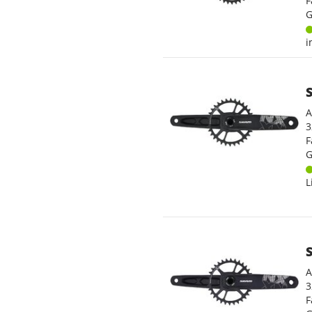
F
G
i
A
3
F
G
L
A
3
F