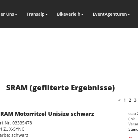
er Uns
Transalp
Bikeverleih
EventAgenturen
SRAM (gefilterte Ergebnisse)
«
1
2
3
SRAM Motorritzel Unisize schwarz
statt
(inkl.
rt.Nr. 03335478
Versa
4 Z., X-SYNC
Stand
arbe: schwarz