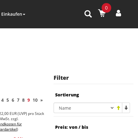
0
Einkaufen
Filter
Sortierung
4
5
6
7
8
9
10
»
22,00 EUR
(
UVP
) pro Stück
 MwSt. zzgl.
ndkosten für
Preis: von / bis
ardartikel
)