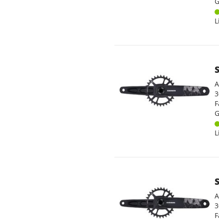
G
L
A
3
F
G
L
A
3
F