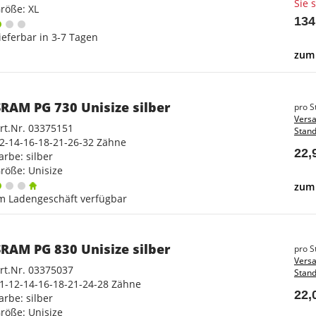
Sie 
röße: XL
134
ieferbar in 3-7 Tagen
zum 
SRAM PG 730 Unisize silber
pro S
Versa
rt.Nr. 03375151
Stand
2-14-16-18-21-26-32 Zähne
22,
arbe: silber
röße: Unisize
zum 
m Ladengeschäft verfügbar
SRAM PG 830 Unisize silber
pro S
Versa
rt.Nr. 03375037
Stand
1-12-14-16-18-21-24-28 Zähne
22,
arbe: silber
röße: Unisize