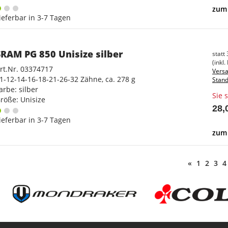
zum 
ieferbar in 3-7 Tagen
SRAM PG 850 Unisize silber
statt
(inkl.
rt.Nr. 03374717
Versa
1-12-14-16-18-21-26-32 Zähne, ca. 278 g
Stand
arbe: silber
Sie 
röße: Unisize
28,
ieferbar in 3-7 Tagen
zum 
«
1
2
3
4