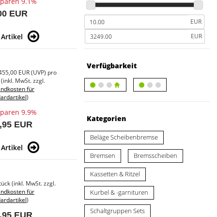
sparen 9.1%
00 EUR
EUR
Artikel
EUR
Verfügbarkeit
455,00 EUR
(
UVP
) pro
(inkl. MwSt. zzgl.
ndkosten für
ardartikel
)
sparen 9.9%
Kategorien
,95 EUR
Beläge Scheibenbremse
Artikel
Bremsen
Bremsscheiben
Kassetten & Ritzel
tück (inkl. MwSt. zzgl.
ndkosten für
Kurbel & -garnituren
ardartikel
)
Schaltgruppen Sets
,95 EUR