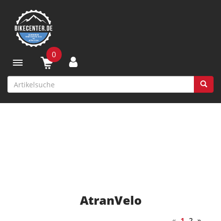
0
Toggle navigation
AtranVelo
«
1
2
»