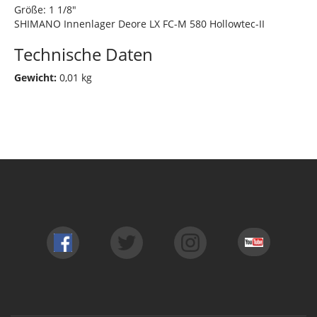
Größe: 1 1/8"
SHIMANO Innenlager Deore LX FC-M 580 Hollowtec-II
Technische Daten
Gewicht:
0,01 kg