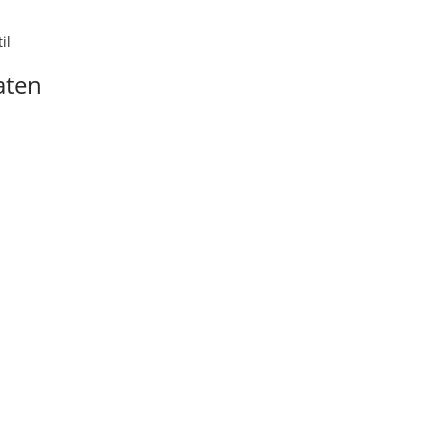
il
aten