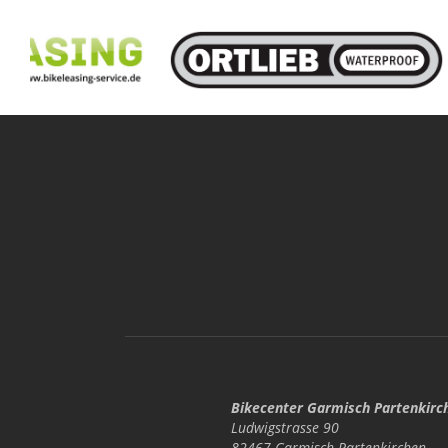
Bikecenter Garmisch Partenkirc
Ludwigstrasse 90
82467 Garmisch-Partenkirchen