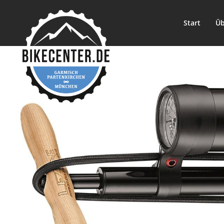
Start
Üb