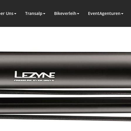
er Uns
Transalp
Bikeverleih
EventAgenturen