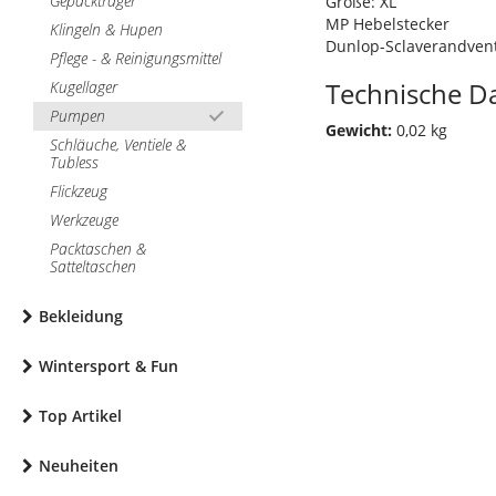
Gepäckträger
Größe: XL
MP Hebelstecker
Klingeln & Hupen
Dunlop-Sclaverandvent
Pflege - & Reinigungsmittel
Technische D
Kugellager
Pumpen
Gewicht:
0,02 kg
Schläuche, Ventiele &
Tubless
Flickzeug
Werkzeuge
Packtaschen &
Satteltaschen
Bekleidung
Wintersport & Fun
Top Artikel
Neuheiten