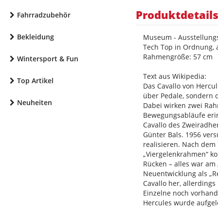
Produktdetail
Fahrradzubehör
Bekleidung
Museum - Ausstellungs
Tech Top in Ordnung, a
Rahmengröße: 57 cm
Wintersport & Fun
Text aus Wikipedia:
Top Artikel
Das Cavallo von Hercul
über Pedale, sondern 
Neuheiten
Dabei wirken zwei Rah
Bewegungsabläufe erinn
Cavallo des Zweiradhe
Günter Bals. 1956 ver
realisieren. Nach dem 
„Viergelenkrahmen“ kon
Rücken – alles war am 
Neuentwicklung als „Re
Cavallo her, allerding
Einzelne noch vorhand
Hercules wurde aufgel