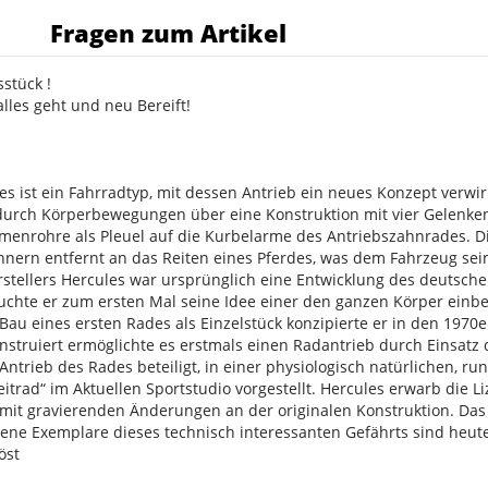
s
Fragen zum Artikel
stück !
lles geht und neu Bereift!
es ist ein Fahrradtyp, mit dessen Antrieb ein neues Konzept verwi
durch Körperbewegungen über eine Konstruktion mit vier Gelenke
menrohre als Pleuel auf die Kurbelarme des Antriebszahnrades. Di
ern entfernt an das Reiten eines Pferdes, was dem Fahrzeug seinen
rstellers Hercules war ursprünglich eine Entwicklung des deutsc
suchte er zum ersten Mal seine Idee einer den ganzen Körper ein
Bau eines ersten Rades als Einzelstück konzipierte er in den 1970e
struiert ermöglichte es erstmals einen Radantrieb durch Einsatz 
Antrieb des Rades beteiligt, in einer physiologisch natürlichen, 
itrad“ im Aktuellen Sportstudio vorgestellt. Hercules erwarb die L
s mit gravierenden Änderungen an der originalen Konstruktion. Das R
ene Exemplare dieses technisch interessanten Gefährts sind heut
öst