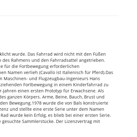
rklicht wurde. Das Fahrrad wird nicht mit den Füßen
n des Rahmens und den Fahrradsattel angetrieben.
e für die Fortbewegung erforderlichen
 Namen verlieh (Cavallo ist Italienisch für Pferd).Das
hen Maschinen- und Flugzeugbau-Ingenieurs Hans
beziehenden Fortbewegung in einem Kinderfahrrad zu
r-Jahren einen ersten Prototyp für Erwachsene. Als
des ganzen Körpers. Arme, Beine, Bauch, Brust und
runden Bewegung.1978 wurde die von Bals konstruierte
izenz und stellte eine erste Serie unter dem Namen
ad wurde kein Erfolg, es blieb bei einer ersten Serie.
e gesuchte Sammlerstücke. Der Lizenzvertrag mit