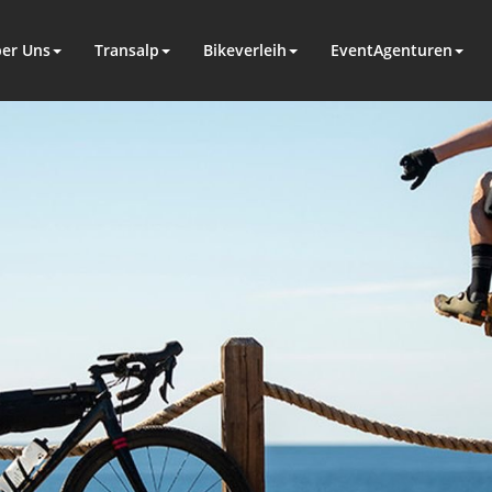
er Uns
Transalp
Bikeverleih
EventAgenturen