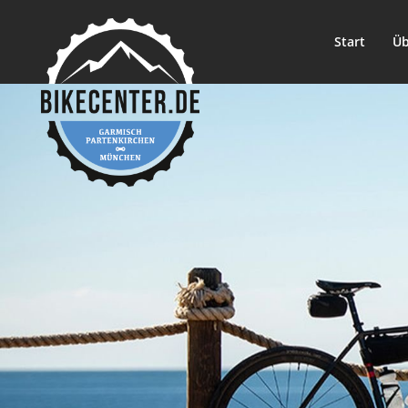
Start
Üb