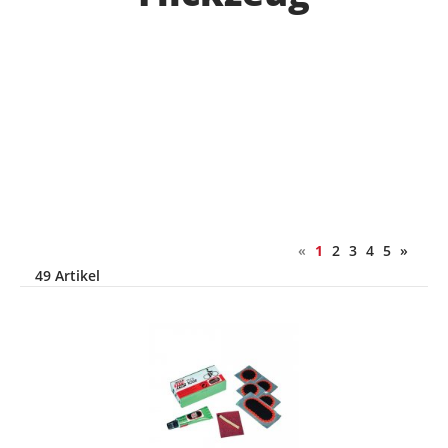
«
1
2
3
4
5
»
49 Artikel