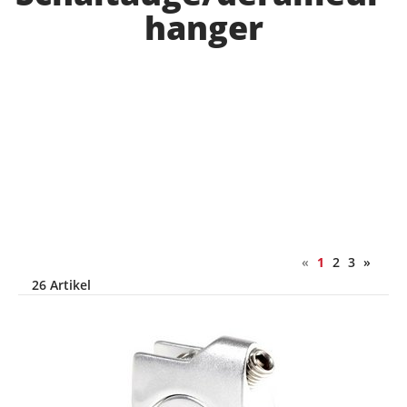
hanger
«
1
2
3
»
26 Artikel