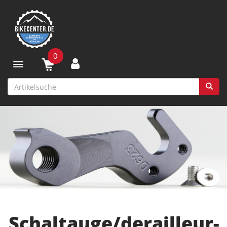
0
Toggle navigation
Schaltauge/derailleur-