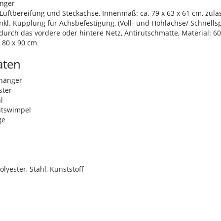
nger
 Luftbereifung und Steckachse, Innenmaß: ca. 79 x 63 x 61 cm, zuläs
inkl. Kupplung für Achsbefestigung, (Voll- und Hohlachse/ Schnells
durch das vordere oder hintere Netz, Antirutschmatte, Material: 60
 80 x 90 cm
aten
hänger
ster
l
itswimpel
ge
lyester, Stahl, Kunststoff