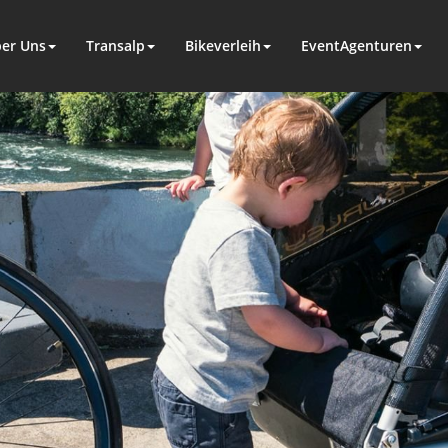
er Uns
Transalp
Bikeverleih
EventAgenturen