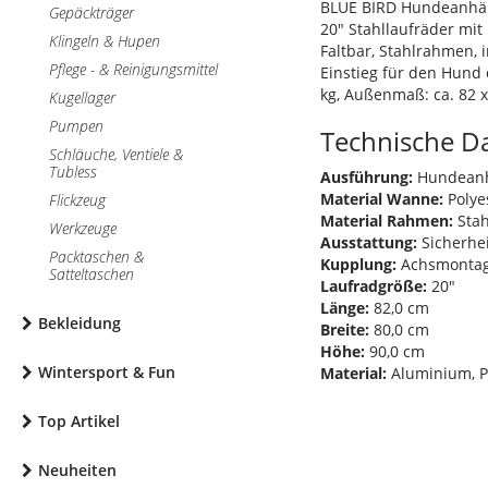
BLUE BIRD Hundeanhä
Gepäckträger
20" Stahllaufräder mit
Klingeln & Hupen
Faltbar, Stahlrahmen, 
Pflege - & Reinigungsmittel
Einstieg für den Hund 
kg, Außenmaß: ca. 82 x
Kugellager
Pumpen
Technische D
Schläuche, Ventiele &
Tubless
Ausführung:
Hundean
Material Wanne:
Polye
Flickzeug
Material Rahmen:
Stah
Werkzeuge
Ausstattung:
Sicherhe
Packtaschen &
Kupplung:
Achsmonta
Satteltaschen
Laufradgröße:
20"
Länge:
82,0 cm
Bekleidung
Breite:
80,0 cm
Höhe:
90,0 cm
Wintersport & Fun
Material:
Aluminium, Po
Top Artikel
Neuheiten