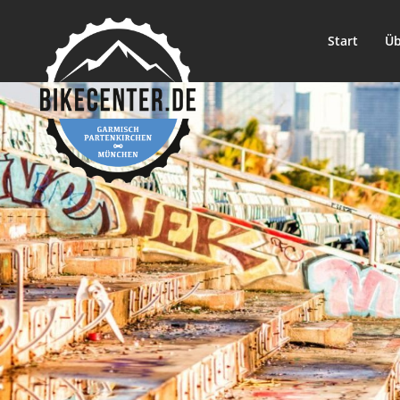
Start
Üb