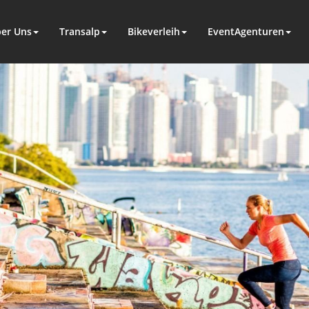
er Uns
Transalp
Bikeverleih
EventAgenturen