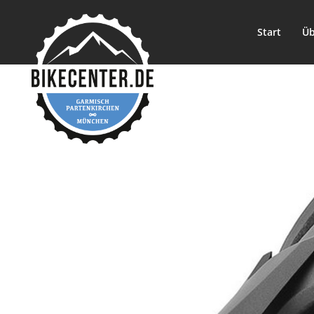
Start
Üb