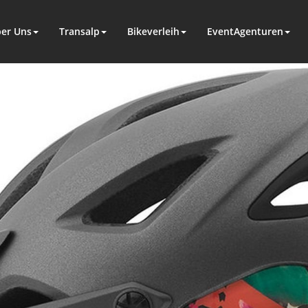
er Uns
Transalp
Bikeverleih
EventAgenturen