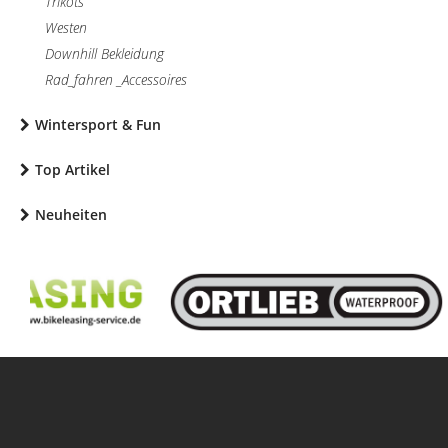
Trikots
Westen
Downhill Bekleidung
Rad_fahren _Accessoires
Wintersport & Fun
Top Artikel
Neuheiten