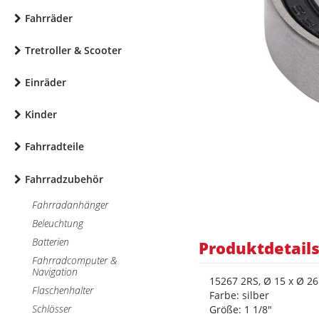
Fahrräder
Tretroller & Scooter
Einräder
Kinder
Fahrradteile
Fahrradzubehör
Fahrradanhänger
Beleuchtung
Batterien
Produktdetail
Fahrradcomputer &
Navigation
15267 2RS, Ø 15 x Ø 2
Flaschenhalter
Farbe: silber
Schlösser
Größe: 1 1/8"