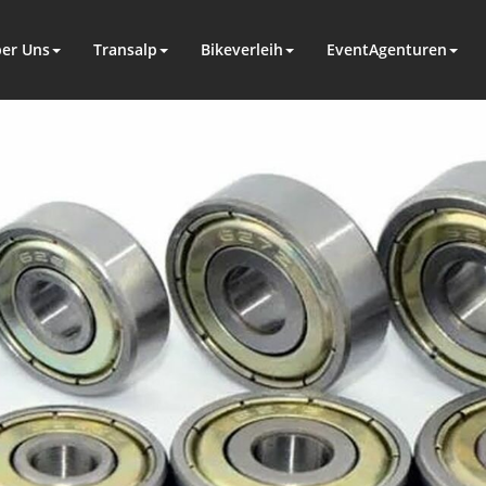
er Uns
Transalp
Bikeverleih
EventAgenturen