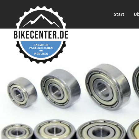
Start
Üb